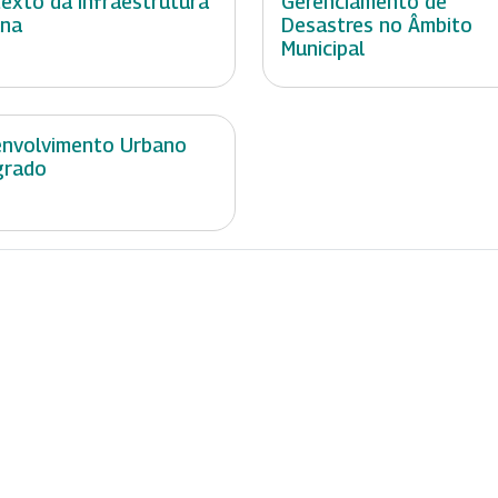
exto da Infraestrutura
Gerenciamento de
ana
Desastres no Âmbito
Municipal
nvolvimento Urbano
grado