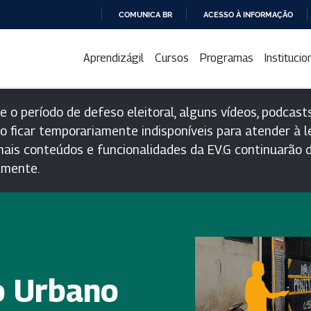
COMUNICA BR
ACESSO À INFORMAÇÃO
IR
PARA
Aprendizágil
Cursos
Programas
Institucio
O
CONTEÚDO
e o período de defeso eleitoral, alguns vídeos, podcasts
o ficar temporariamente indisponíveis para atender à le
ais conteúdos e funcionalidades da EV.G continuarão d
lmente.
o Urbano