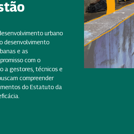
stão
desenvolvimento urbano
do desenvolvimento
rbanas e as
mpromisso com o
 a gestores, técnicos e
e buscam compreender
rumentos do Estatuto da
ficácia.