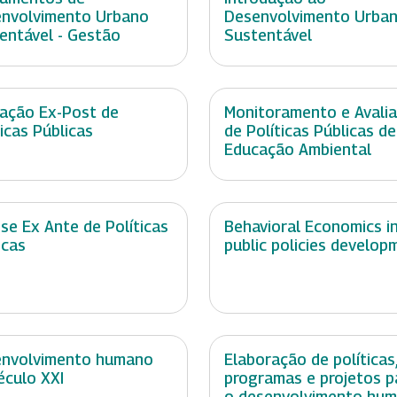
nvolvimento Urbano
Desenvolvimento Urba
entável - Gestão
Sustentável
iação Ex-Post de
Monitoramento e Avali
ticas Públicas
de Políticas Públicas de
Educação Ambiental
ise Ex Ante de Políticas
Behavioral Economics i
icas
public policies develop
nvolvimento humano
Elaboração de políticas
éculo XXI
programas e projetos p
o desenvolvimento hu