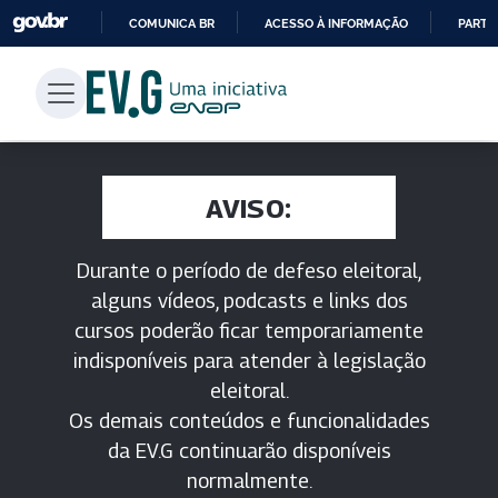
COMUNICA BR
ACESSO À INFORMAÇÃO
PARTI
IR
PARA
O
CONTEÚDO
AVISO:
Durante o período de defeso eleitoral,
alguns vídeos, podcasts e links dos
cursos poderão ficar temporariamente
indisponíveis para atender à legislação
eleitoral.
Os demais conteúdos e funcionalidades
da EV.G continuarão disponíveis
normalmente.