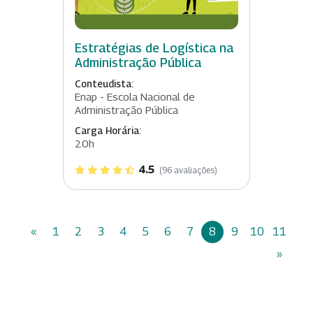
Estratégias de Logística na
Administração Pública
Conteudista:
Enap - Escola Nacional de
Administração Pública
Carga Horária:
20h
4.5
(96 avaliações)
«
1
2
3
4
5
6
7
8
9
10
11
»