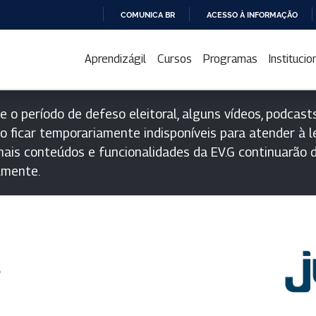
COMUNICA BR
ACESSO À INFORMAÇÃO
IR
PARA
Aprendizágil
Cursos
Programas
Institucio
O
CONTEÚDO
e o período de defeso eleitoral, alguns vídeos, podcasts
o ficar temporariamente indisponíveis para atender à le
ais conteúdos e funcionalidades da EV.G continuarão d
lmente.
s