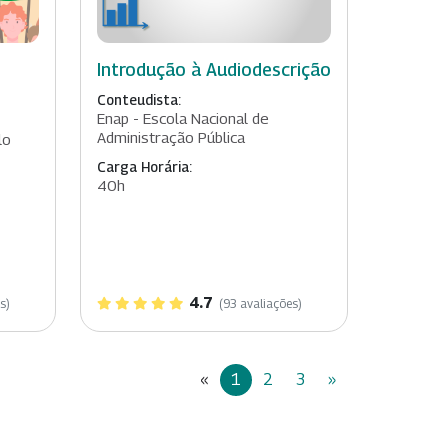
Introdução à Audiodescrição
Conteudista:
Enap - Escola Nacional de
Administração Pública
lo
Carga Horária:
40h
4.7
s)
(93 avaliações)
«
1
2
3
»