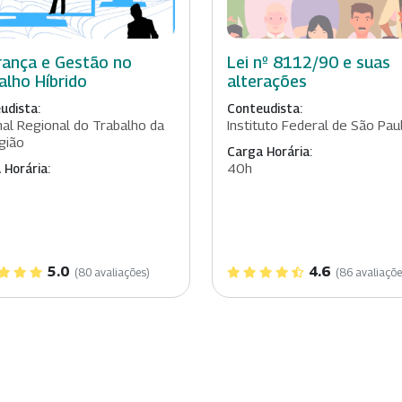
rança e Gestão no
Lei nº 8112/90 e suas
alho Híbrido
alterações
udista:
Conteudista:
nal Regional do Trabalho da
Instituto Federal de São Pau
gião
Carga Horária:
40h
 Horária:
5.0
4.6
(80 avaliações)
(86 avaliaçõe