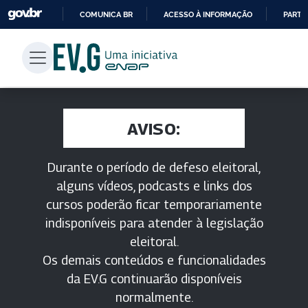
COMUNICA BR
ACESSO À INFORMAÇÃO
PARTI
IR
PARA
O
CONTEÚDO
AVISO:
Durante o período de defeso eleitoral,
alguns vídeos, podcasts e links dos
cursos poderão ficar temporariamente
indisponíveis para atender à legislação
eleitoral.
Os demais conteúdos e funcionalidades
da EV.G continuarão disponíveis
normalmente.