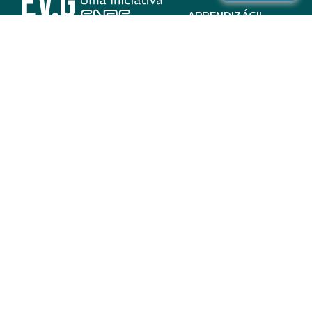
APRENDIZÁGIL
CURSOS
PROGRAMAS
INSTITUCIONAL
AJUDA
Para parceiros
Nas redes
ADESÃO
INSTITUIÇÕES
PARTICIPANTES
EV.G EM NÚMEROS
VALIDAÇÃO DE
DOCUMENTOS
TERMO DE USO E AVISO
DE PRIVACIDADE