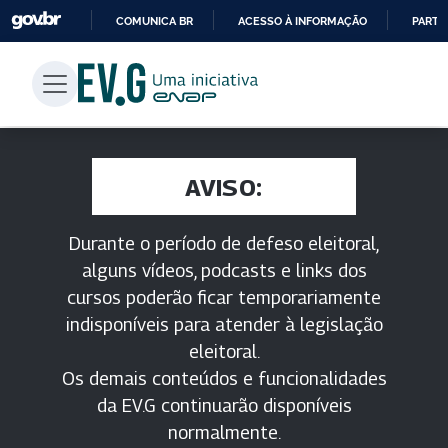
COMUNICA BR
ACESSO À INFORMAÇÃO
PARTI
IR
PARA
O
CONTEÚDO
AVISO:
Durante o período de defeso eleitoral,
alguns vídeos, podcasts e links dos
cursos poderão ficar temporariamente
indisponíveis para atender à legislação
eleitoral.
Os demais conteúdos e funcionalidades
da EV.G continuarão disponíveis
normalmente.