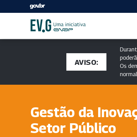
Durant
poderã
AVISO:
Os dem
norma
Gestão da Inova
Setor Público