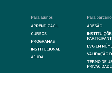
Para alunos
Para parceiro
APRENDIZÁGIL
ADESÃO
CURSOS
INSTITUIÇÕE
PARTICIPAN
PROGRAMAS
EV.G EM NÚM
INSTITUCIONAL
VALIDAÇÃO 
AJUDA
TERMO DE US
PRIVACIDADE
expand_less
Ir para 