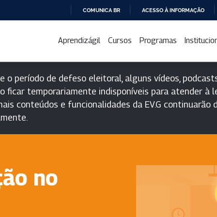
COMUNICA BR
ACESSO À INFORMAÇÃO
IR
PARA
Aprendizágil
Cursos
Programas
Institucio
O
CONTEÚDO
e o período de defeso eleitoral, alguns vídeos, podcasts
o ficar temporariamente indisponíveis para atender à le
ais conteúdos e funcionalidades da EV.G continuarão d
lmente.
ção no