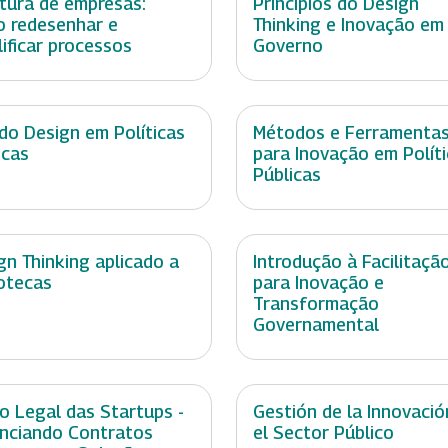
tura de empresas:
Princípios do Design
 redesenhar e
Thinking e Inovação em
lificar processos
Governo
do Design em Políticas
Métodos e Ferramenta
icas
para Inovação em Polít
Públicas
gn Thinking aplicado a
Introdução à Facilitaçã
iotecas
para Inovação e
Transformação
Governamental
o Legal das Startups -
Gestión de la Innovació
nciando Contratos
el Sector Público