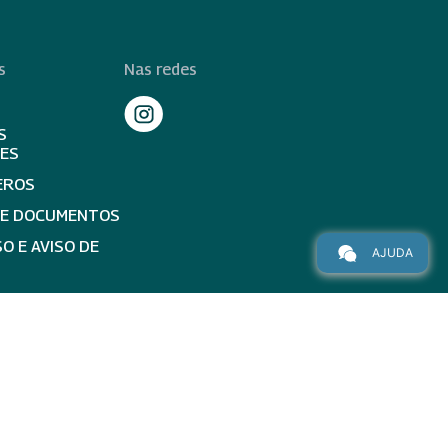
s
Nas redes
S
TES
EROS
DE DOCUMENTOS
O E AVISO DE
AJUDA
topo da página