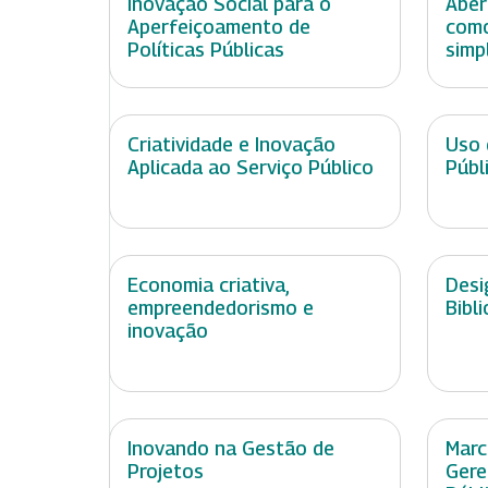
Inovação Social para o
Aber
Aperfeiçoamento de
como
Políticas Públicas
simp
Criatividade e Inovação
Uso 
Aplicada ao Serviço Público
Públ
Economia criativa,
Desi
empreendedorismo e
Bibl
inovação
Inovando na Gestão de
Marc
Projetos
Gere