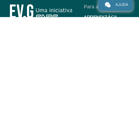
AJUDA
Para alunos
APRENDIZÁGIL
CURSOS
PROGRAMAS
INSTITUCIONAL
AJUDA
Para parceiros
Nas redes
ADESÃO
INSTITUIÇÕES
PARTICIPANTES
EV.G EM NÚMEROS
VALIDAÇÃO DE
DOCUMENTOS
TERMO DE USO E AVISO
DE PRIVACIDADE