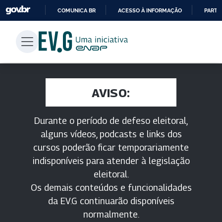
COMUNICA BR
ACESSO À INFORMAÇÃO
PARTI
IR
PARA
O
CONTEÚDO
AVISO:
Durante o período de defeso eleitoral,
alguns vídeos, podcasts e links dos
cursos poderão ficar temporariamente
indisponíveis para atender à legislação
eleitoral.
Os demais conteúdos e funcionalidades
da EV.G continuarão disponíveis
normalmente.