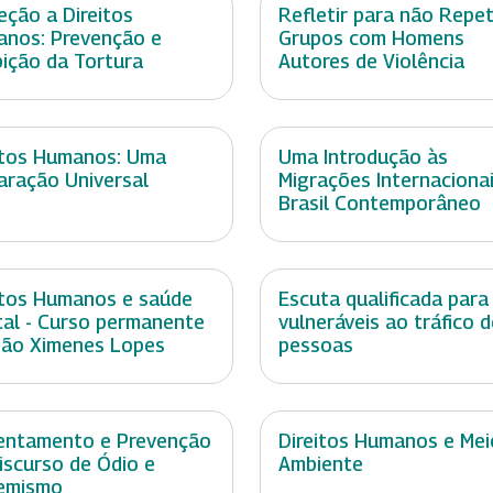
eção a Direitos
Refletir para não Repeti
nos: Prevenção e
Grupos com Homens
bição da Tortura
Autores de Violência
itos Humanos: Uma
Uma Introdução às
aração Universal
Migrações Internaciona
Brasil Contemporâneo
itos Humanos e saúde
Escuta qualificada para
al - Curso permanente
vulneráveis ao tráfico d
ão Ximenes Lopes
pessoas
entamento e Prevenção
Direitos Humanos e Mei
iscurso de Ódio e
Ambiente
emismo