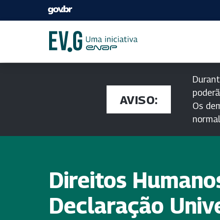
Durant
poderã
AVISO:
Os dem
norma
Direitos Humano
Declaração Univ