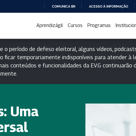
COMUNICA BR
ACESSO À INFORMAÇÃO
IR
PARA
Aprendizágil
Cursos
Programas
Institucio
O
CONTEÚDO
e o período de defeso eleitoral, alguns vídeos, podcasts
o ficar temporariamente indisponíveis para atender à le
ais conteúdos e funcionalidades da EV.G continuarão d
lmente.
s: Uma
ersal