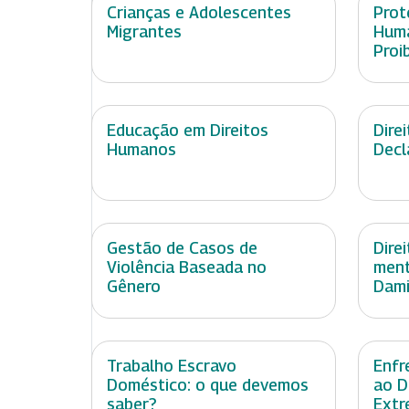
Crianças e Adolescentes
Prot
Migrantes
Huma
Proi
Educação em Direitos
Dire
Humanos
Decl
Gestão de Casos de
Dire
Violência Baseada no
ment
Gênero
Dami
Trabalho Escravo
Enfr
Doméstico: o que devemos
ao D
saber?
Extr