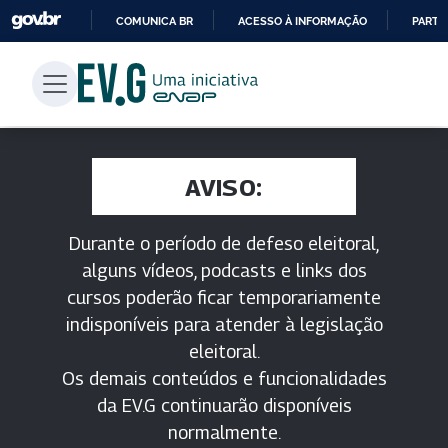
COMUNICA BR
ACESSO À INFORMAÇÃO
PARTI
IR
PARA
O
CONTEÚDO
AVISO:
Durante o período de defeso eleitoral,
alguns vídeos, podcasts e links dos
cursos poderão ficar temporariamente
indisponíveis para atender à legislação
eleitoral.
Os demais conteúdos e funcionalidades
da EV.G continuarão disponíveis
normalmente.