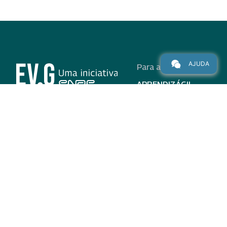
AJUDA
Para alunos
APRENDIZÁGIL
CURSOS
PROGRAMAS
INSTITUCIONAL
AJUDA
Para parceiros
Nas redes
ADESÃO
INSTITUIÇÕES
PARTICIPANTES
EV.G EM NÚMEROS