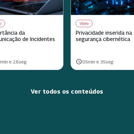
o
Vídeo
rtância da
Privacidade inserida na
nicação de Incidentes
segurança cibernética
schedule
ão:
Duração:
min e 26seg
05min e 35seg
Ver todos os conteúdos