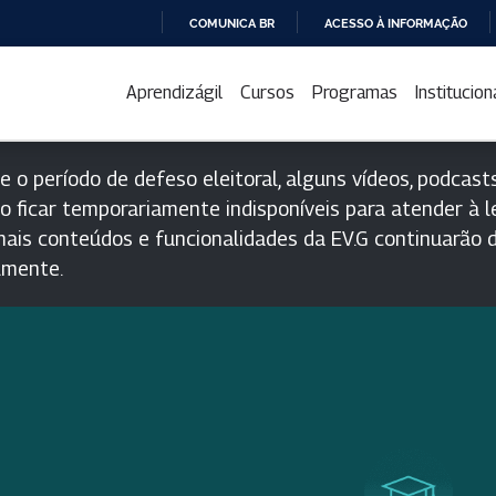
COMUNICA BR
ACESSO À INFORMAÇÃO
IR
PARA
Aprendizágil
Cursos
Programas
Institucion
O
CONTEÚDO
e o período de defeso eleitoral, alguns vídeos, podcasts
o ficar temporariamente indisponíveis para atender à le
ais conteúdos e funcionalidades da EV.G continuarão d
lmente.