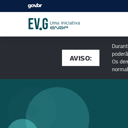
Durant
poderã
AVISO:
Os dem
norma