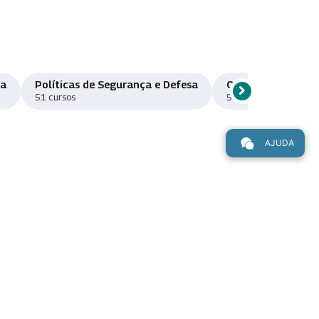
ma
Políticas de Segurança e Defesa
Orçamento e Fina
chevron_right
Rolar para direi
51 cursos
50 cursos
AJUDA