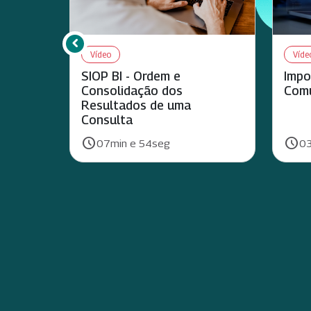
chevron_left
Rolar para esquerda
Vídeo
Víde
SIOP BI - Ordem e
Impo
Consolidação dos
Comu
Resultados de uma
Consulta
schedule
schedule
Duração:
Duraç
07min e 54seg
03