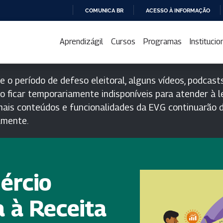
COMUNICA BR
ACESSO À INFORMAÇÃO
IR
PARA
Aprendizágil
Cursos
Programas
Institucio
O
CONTEÚDO
e o período de defeso eleitoral, alguns vídeos, podcasts
o ficar temporariamente indisponíveis para atender à le
ais conteúdos e funcionalidades da EV.G continuarão d
lmente.
ércio
a à Receita