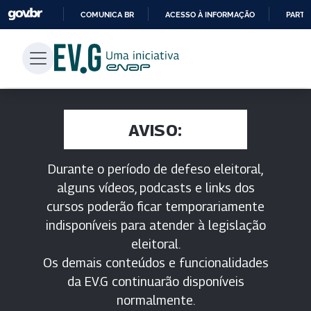
COMUNICA BR
ACESSO À INFORMAÇÃO
PARTI
IR
PARA
O
CONTEÚDO
AVISO:
Durante o período de defeso eleitoral,
alguns vídeos, podcasts e links dos
cursos poderão ficar temporariamente
indisponíveis para atender à legislação
eleitoral.
Os demais conteúdos e funcionalidades
da EV.G continuarão disponíveis
normalmente.