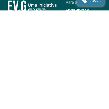
AJUDA
Para alunos
APRENDIZÁGIL
CURSOS
PROGRAMAS
INSTITUCIONAL
AJUDA
Para parceiros
Nas redes
ADESÃO
INSTITUIÇÕES
PARTICIPANTES
EV.G EM NÚMEROS
VALIDAÇÃO DE
DOCUMENTOS
TERMO DE USO E AVISO
DE PRIVACIDADE