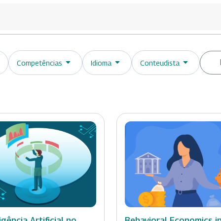
Competências
Idioma
Conteudista
igência Artificial no
Behavioral Economics i