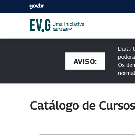
Durant
poderã
AVISO:
Os dem
norma
Catálogo de Curso