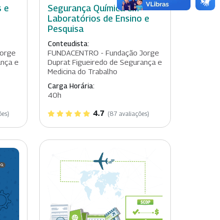
 e
Segurança Química em
Laboratórios de Ensino e
Pesquisa
Conteudista:
orge
FUNDACENTRO - Fundação Jorge
ança e
Duprat Figueiredo de Segurança e
Medicina do Trabalho
Carga Horária:
40h
4.7
ões)
(87 avaliações)