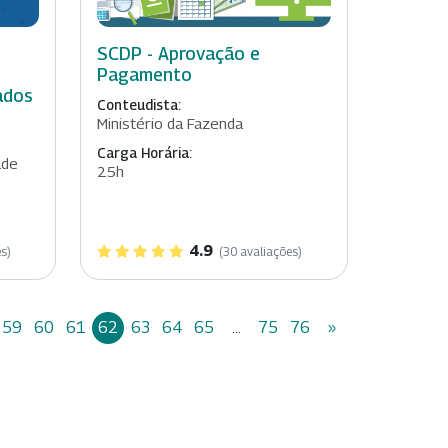
SCDP - Aprovação e
Pagamento
ados
Conteudista:
Ministério da Fazenda
Carga Horária:
ade
25h
4.9
s)
(30 avaliações)
59
60
61
62
63
64
65
...
75
76
»