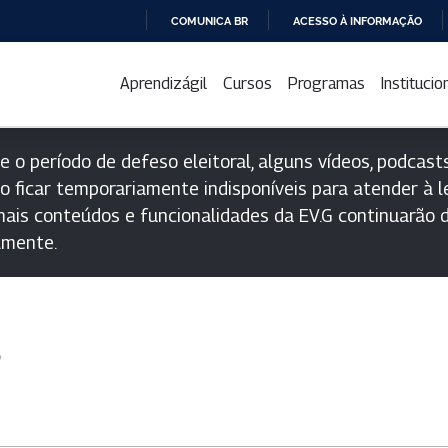
COMUNICA BR
ACESSO À INFORMAÇÃO
IR
PARA
Aprendizágil
Cursos
Programas
Institucio
O
CONTEÚDO
e o período de defeso eleitoral, alguns vídeos, podcasts
o ficar temporariamente indisponíveis para atender à le
ais conteúdos e funcionalidades da EV.G continuarão d
lmente.
s