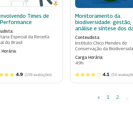
nvolvendo Times de
Monitoramento da
 Performance
biodiversidade: gestão,
análise e síntese dos d
udista:
taria Especial da Receita
Conteudista:
al do Brasil
Instituto Chico Mendes de
Conservação da Biodiversid
 Horária:
Carga Horária:
49h
4.9
4.1
(109 avaliações)
(50 avaliaçõe
«
1
2
...