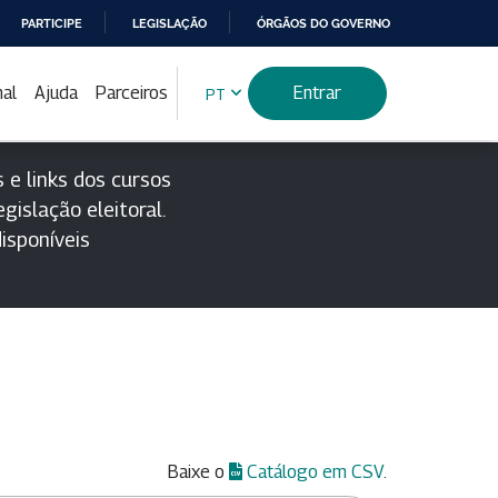
PARTICIPE
LEGISLAÇÃO
ÓRGÃOS DO GOVERNO
nal
Ajuda
Parceiros
Entrar
PT
 e links dos cursos
gislação eleitoral.
isponíveis
Baixe o
Catálogo em CSV
.