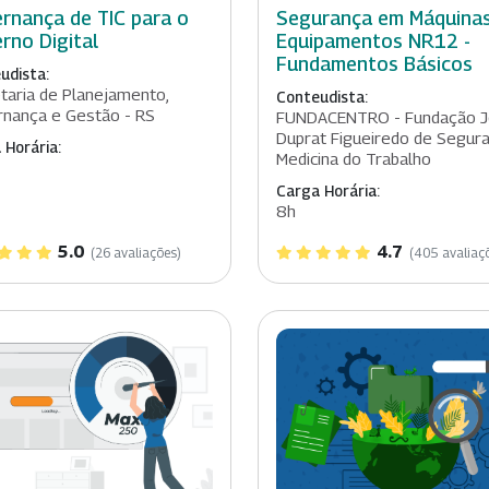
rnança de TIC para o
Segurança em Máquinas
rno Digital
Equipamentos NR12 -
Fundamentos Básicos
udista:
taria de Planejamento,
Conteudista:
nança e Gestão - RS
FUNDACENTRO - Fundação J
Duprat Figueiredo de Segur
 Horária:
Medicina do Trabalho
Carga Horária:
8h
5.0
4.7
(26 avaliações)
(405 avaliaç