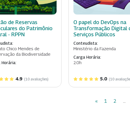
ção de Reservas
O papel do DevOps na
iculares do Patrimônio
Transformação Digital 
ral - RPPN
Serviços Públicos
udista:
Conteudista:
tuto Chico Mendes de
Ministério da Fazenda
rvação da Biodiversidade
Carga Horária:
20h
 Horária:
4.9
5.0
(10 avaliações)
(10 avaliaçõe
«
1
2
...