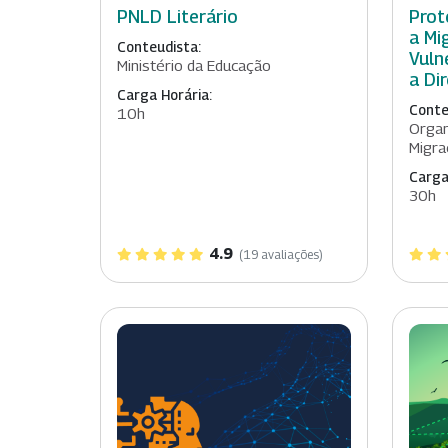
PNLD Literário
Prot
a Mi
Conteudista:
Vuln
Ministério da Educação
a Di
Carga Horária:
Conte
10h
Organ
Migra
Carga
30h
4.9
(19 avaliações)