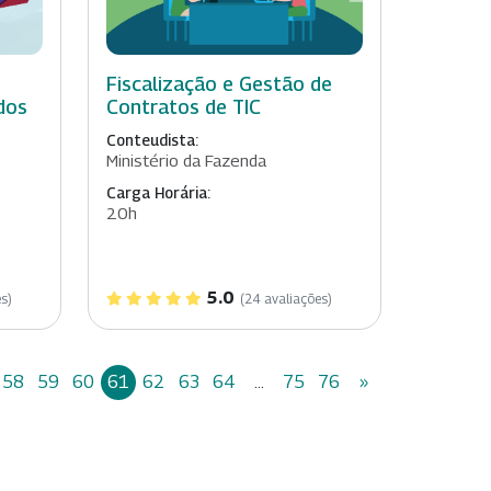
Fiscalização e Gestão de
dos
Contratos de TIC
Conteudista:
Ministério da Fazenda
Carga Horária:
20h
5.0
s)
(24 avaliações)
58
59
60
61
62
63
64
...
75
76
»