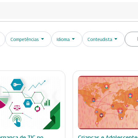
Competências
Idioma
Conteudista
rnança de TIC no
Crianças e Adolescente