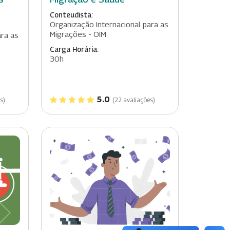
Conteudista:
Organização Internacional para as
Migrações - OIM
ara as
Carga Horária:
30h
5.0
s)
(22 avaliações)