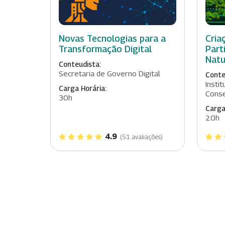
Novas Tecnologias para a
Cria
Transformação Digital
Part
Natu
Conteudista:
Secretaria de Governo Digital
Conte
Insti
Carga Horária:
Conse
30h
Carga
20h
4.9
(51 avaliações)