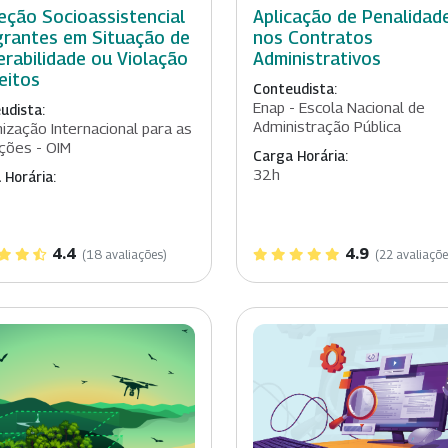
eção Socioassistencial
Aplicação de Penalidad
grantes em Situação de
nos Contratos
erabilidade ou Violação
Administrativos
reitos
Conteudista:
Enap - Escola Nacional de
udista:
Administração Pública
ização Internacional para as
ções - OIM
Carga Horária:
32h
 Horária:
4.4
4.9
(18 avaliações)
(22 avaliaçõe