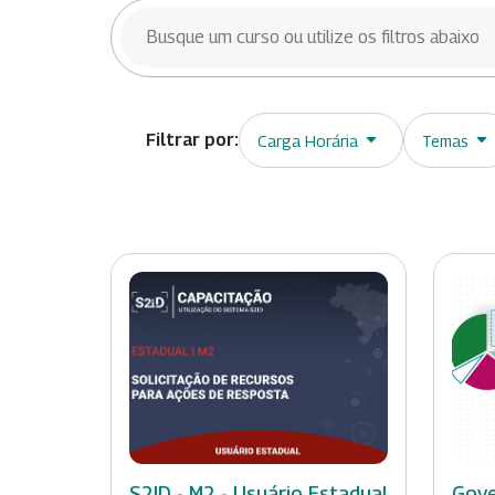
BUSCAR CURSOS
Carga Horária
Temas
S2ID - M2 - Usuário Estadual
Gove