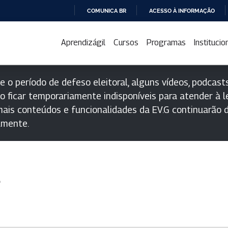
COMUNICA BR
ACESSO À INFORMAÇÃO
IR
PARA
Aprendizágil
Cursos
Programas
Institucio
O
CONTEÚDO
e o período de defeso eleitoral, alguns vídeos, podcasts
o ficar temporariamente indisponíveis para atender à le
ais conteúdos e funcionalidades da EV.G continuarão d
lmente.
s