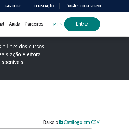
PARTICIPE
LEGISLAÇÃO
ÓRGÃOS DO GOVERNO
nal
Ajuda
Parceiros
Entrar
PT
 e links dos cursos
gislação eleitoral.
isponíveis
Baixe o
Catálogo em CSV
.