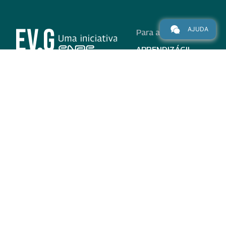
AJUDA
Para alunos
APRENDIZÁGIL
CURSOS
PROGRAMAS
INSTITUCIONAL
AJUDA
Para parceiros
Nas redes
ADESÃO
INSTITUIÇÕES
PARTICIPANTES
EV.G EM NÚMEROS
VALIDAÇÃO DE
DOCUMENTOS
TERMO DE USO E AVISO