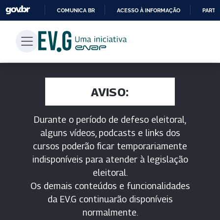
COMUNICA BR
ACESSO À INFORMAÇÃO
PARTI
IR
PARA
O
CONTEÚDO
AVISO:
Durante o período de defeso eleitoral,
alguns vídeos, podcasts e links dos
cursos poderão ficar temporariamente
indisponíveis para atender à legislação
eleitoral.
Os demais conteúdos e funcionalidades
da EV.G continuarão disponíveis
normalmente.