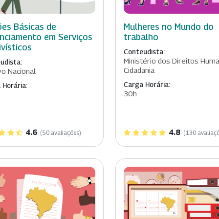
es Básicas de
Mulheres no Mundo do
nciamento em Serviços
trabalho
ivísticos
Conteudista:
Ministério dos Direitos Hum
udista:
Cidadania
vo Nacional
Carga Horária:
 Horária:
30h
4.6
4.8
(50 avaliações)
(130 avaliaç