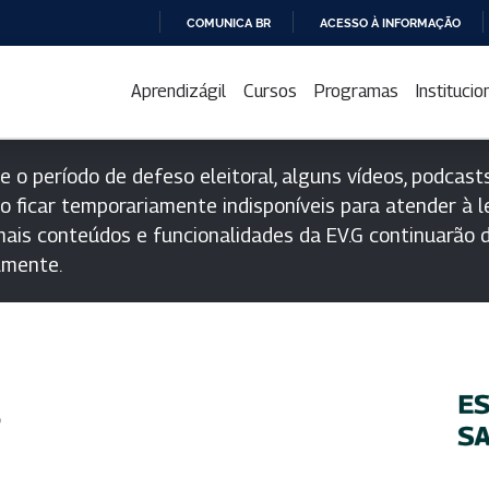
COMUNICA BR
ACESSO À INFORMAÇÃO
IR
PARA
Aprendizágil
Cursos
Programas
Institucio
O
CONTEÚDO
e o período de defeso eleitoral, alguns vídeos, podcasts
o ficar temporariamente indisponíveis para atender à le
ais conteúdos e funcionalidades da EV.G continuarão d
lmente.
s