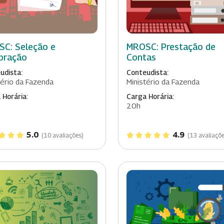
C: Seleção e
MROSC: Prestação de
bração
Contas
udista:
Conteudista:
tério da Fazenda
Ministério da Fazenda
 Horária:
Carga Horária:
20h
5.0
4.9
(10 avaliações)
(13 avaliaçõe