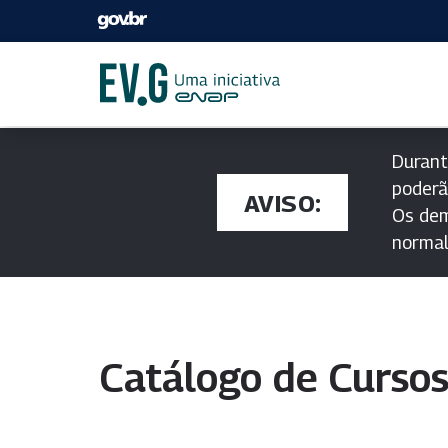
Durant
poderã
AVISO:
Os dem
norma
Catálogo de Curso