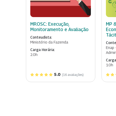
MROSC: Execução,
MP 8
Monitoramento e Avaliação
Econ
Táci
Conteudista:
Ministério da Fazenda
Conte
Enap 
Carga Horária:
Admin
20h
Carga
10h
5.0
(16 avaliações)