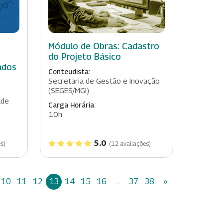
Módulo de Obras: Cadastro
do Projeto Básico
ados
Conteudista:
Secretaria de Gestão e Inovação
(SEGES/MGI)
ade
Carga Horária:
10h
5.0
s)
(12 avaliações)
10
11
12
13
14
15
16
...
37
38
»