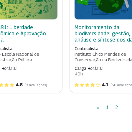
81: Liberdade
Monitoramento da
ômica e Aprovação
biodiversidade: gestão,
ta
análise e síntese dos d
udista:
Conteudista:
- Escola Nacional de
Instituto Chico Mendes de
istração Pública
Conservação da Biodiversid
 Horária:
Carga Horária:
49h
4.8
4.1
(8 avaliações)
(50 avaliaçõe
«
1
2
...