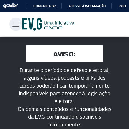
COMUNICA BR
ACESSO À INFORMAÇÃO
PARTI
IR
PARA
O
CONTEÚDO
AVISO:
Durante o período de defeso eleitoral,
alguns vídeos, podcasts e links dos
cursos poderão ficar temporariamente
indisponíveis para atender à legislação
eleitoral.
Os demais conteúdos e funcionalidades
da EV.G continuarão disponíveis
normalmente.