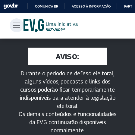
COMUNICA BR
ACESSO À INFORMAÇÃO
PARTI
IR
PARA
O
CONTEÚDO
AVISO:
Durante o período de defeso eleitoral,
alguns vídeos, podcasts e links dos
cursos poderão ficar temporariamente
indisponíveis para atender à legislação
eleitoral.
Os demais conteúdos e funcionalidades
da EV.G continuarão disponíveis
normalmente.