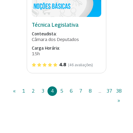
Técnica Legislativa
Conteudista:
Câmara dos Deputados
Carga Horária:
15h
4.8
(46 avaliações)
«
1
2
3
4
5
6
7
8
...
37
38
»