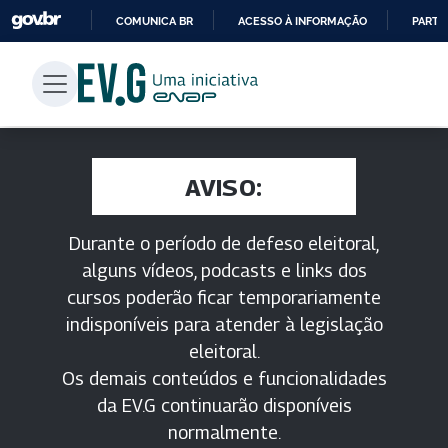
COMUNICA BR
ACESSO À INFORMAÇÃO
PARTI
IR
PARA
O
CONTEÚDO
AVISO:
Durante o período de defeso eleitoral,
alguns vídeos, podcasts e links dos
cursos poderão ficar temporariamente
indisponíveis para atender à legislação
eleitoral.
Os demais conteúdos e funcionalidades
da EV.G continuarão disponíveis
normalmente.