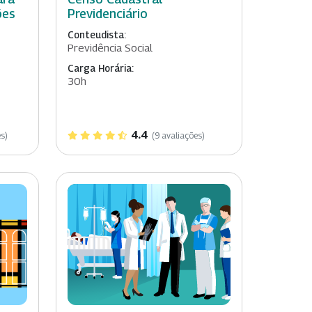
ões
Previdenciário
Conteudista:
Previdência Social
Carga Horária:
30h
4.4
s)
(9 avaliações)