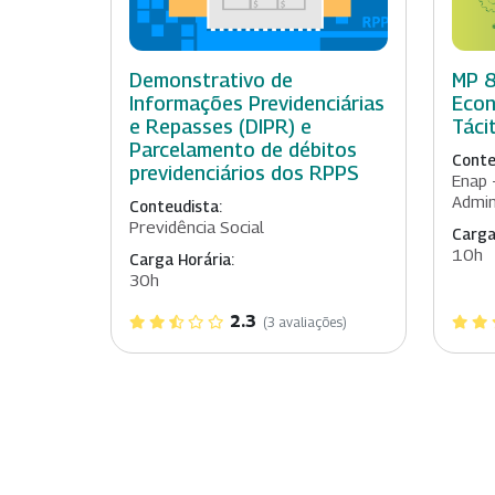
Demonstrativo de
MP 8
Informações Previdenciárias
Econ
e Repasses (DIPR) e
Táci
Parcelamento de débitos
Conte
previdenciários dos RPPS
Enap 
Admin
Conteudista:
Previdência Social
Carga
10h
Carga Horária:
30h
2.3
(3 avaliações)