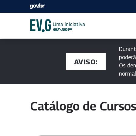
Durant
poderã
AVISO:
Os dem
norma
Catálogo de Curso