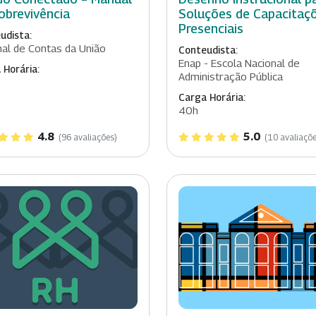
obrevivência
Soluções de Capacitaç
Presenciais
udista:
nal de Contas da União
Conteudista:
Enap - Escola Nacional de
 Horária:
Administração Pública
Carga Horária:
40h
4.8
5.0
(96 avaliações)
(10 avaliaçõe