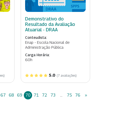
Demonstrativo do
Resultado da Avaliação
Atuarial - DRAA
Conteudista:
Enap - Escola Nacional de
Administração Pública
Carga Horária:
60h
5.0
ões)
(7 avaliações)
67
68
69
70
71
72
73
...
75
76
»