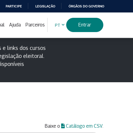
PARTICIPE
LEGISLAÇÃO
ÓRGÃOS DO GOVERNO
nal
Ajuda
Parceiros
Entrar
PT
 e links dos cursos
gislação eleitoral.
isponíveis
Baixe o
Catálogo em CSV
.