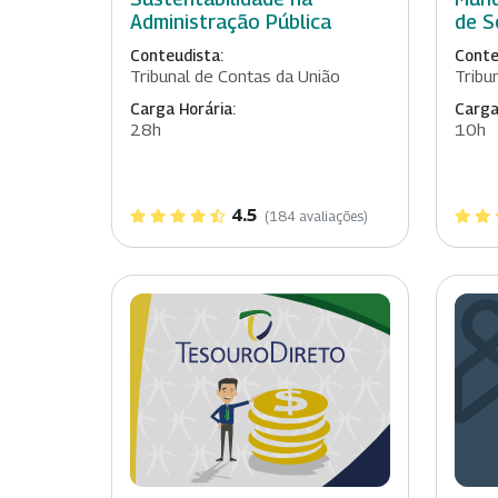
Administração Pública
de S
Conteudista:
Conte
Tribunal de Contas da União
Tribu
Carga Horária:
Carga
28h
10h
4.5
(184 avaliações)