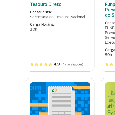
Tesouro Direto
Funp
Prev
Conteudista:
do S
Secretaria do Tesouro Nacional
Conte
Carga Horária:
FUNP
20h
Previ
Servi
Execu
Carga
50h
4.9
(47 avaliações)