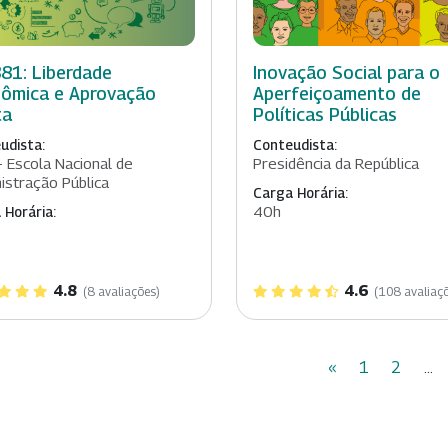
81: Liberdade
Inovação Social para o
ômica e Aprovação
Aperfeiçoamento de
ta
Políticas Públicas
udista:
Conteudista:
- Escola Nacional de
Presidência da República
istração Pública
Carga Horária:
40h
 Horária:
4.8
4.6
(8 avaliações)
(108 avaliaç
«
1
2
...