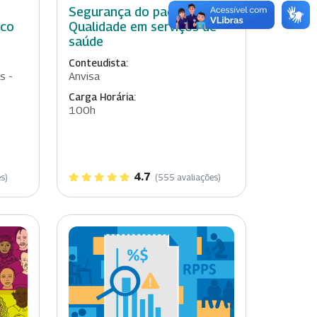
Segurança do paciente e
ico
Qualidade em serviços de
saúde
Conteudista:
s -
Anvisa
Carga Horária:
100h
4.7
s)
(555 avaliações)