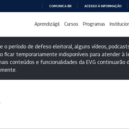
COMUNICA BR
ACESSO À INFORMAÇÃO
IR
PARA
Aprendizágil
Cursos
Programas
Institucio
O
CONTEÚDO
e o período de defeso eleitoral, alguns vídeos, podcasts
o ficar temporariamente indisponíveis para atender à le
ais conteúdos e funcionalidades da EV.G continuarão d
lmente.
s