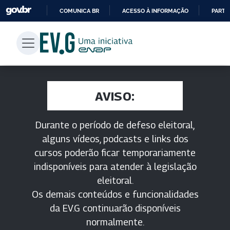
COMUNICA BR
ACESSO À INFORMAÇÃO
PARTI
IR
PARA
O
CONTEÚDO
AVISO:
Durante o período de defeso eleitoral,
alguns vídeos, podcasts e links dos
cursos poderão ficar temporariamente
indisponíveis para atender à legislação
eleitoral.
Os demais conteúdos e funcionalidades
da EV.G continuarão disponíveis
normalmente.