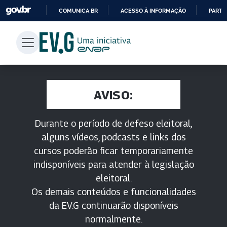
COMUNICA BR
ACESSO À INFORMAÇÃO
PARTI
IR
PARA
O
CONTEÚDO
AVISO:
Durante o período de defeso eleitoral,
alguns vídeos, podcasts e links dos
cursos poderão ficar temporariamente
indisponíveis para atender à legislação
eleitoral.
Os demais conteúdos e funcionalidades
da EV.G continuarão disponíveis
normalmente.