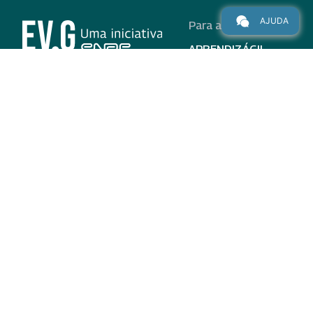
AJUDA
Para alunos
APRENDIZÁGIL
CURSOS
PROGRAMAS
INSTITUCIONAL
AJUDA
Para parceiros
Nas redes
ADESÃO
INSTITUIÇÕES
PARTICIPANTES
EV.G EM NÚMEROS
VALIDAÇÃO DE
DOCUMENTOS
TERMO DE USO E AVISO
DE PRIVACIDADE