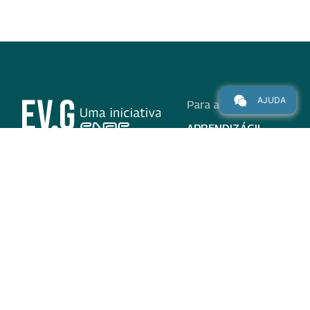
AJUDA
Para alunos
APRENDIZÁGIL
CURSOS
PROGRAMAS
INSTITUCIONAL
AJUDA
Para parceiros
Nas redes
ADESÃO
INSTITUIÇÕES
PARTICIPANTES
EV.G EM NÚMEROS