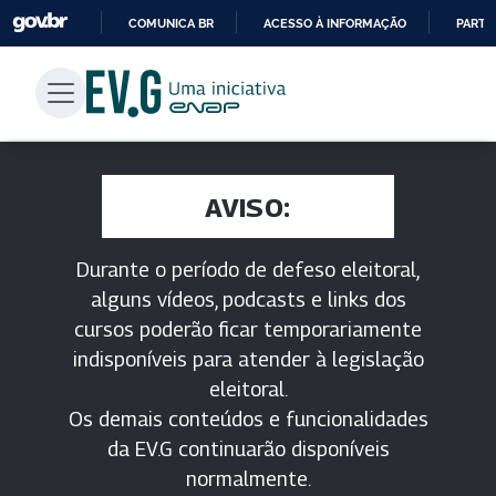
COMUNICA BR
ACESSO À INFORMAÇÃO
PARTI
IR
PARA
O
CONTEÚDO
AVISO:
Durante o período de defeso eleitoral,
alguns vídeos, podcasts e links dos
cursos poderão ficar temporariamente
indisponíveis para atender à legislação
eleitoral.
Os demais conteúdos e funcionalidades
da EV.G continuarão disponíveis
normalmente.