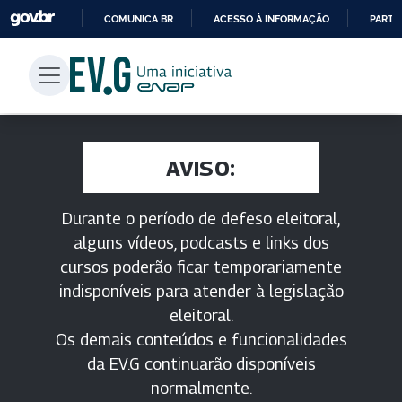
COMUNICA BR
ACESSO À INFORMAÇÃO
PARTI
IR
PARA
O
CONTEÚDO
AVISO:
Durante o período de defeso eleitoral,
alguns vídeos, podcasts e links dos
cursos poderão ficar temporariamente
indisponíveis para atender à legislação
eleitoral.
Os demais conteúdos e funcionalidades
da EV.G continuarão disponíveis
normalmente.