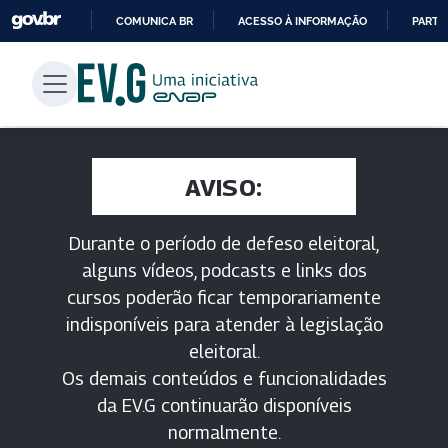
COMUNICA BR
ACESSO À INFORMAÇÃO
PARTI
IR
PARA
O
CONTEÚDO
AVISO:
Durante o período de defeso eleitoral,
alguns vídeos, podcasts e links dos
cursos poderão ficar temporariamente
indisponíveis para atender à legislação
eleitoral.
Os demais conteúdos e funcionalidades
da EV.G continuarão disponíveis
normalmente.