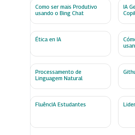
Como ser mais Produtivo
IA G
usando o Bing Chat
Copi
Ética en IA
Cómo
usan
Processamento de
Gith
Linguagem Natural
FluêncIA Estudantes
Lide