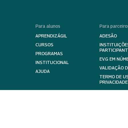
Para alunos
Para parceiro
APRENDIZÁGIL
ADESÃO
CURSOS
INSTITUIÇÕE
PARTICIPAN
PROGRAMAS
EV.G EM NÚM
INSTITUCIONAL
VALIDAÇÃO 
AJUDA
TERMO DE US
PRIVACIDADE
expand_less