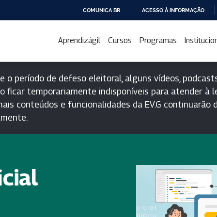
COMUNICA BR
ACESSO À INFORMAÇÃO
IR
PARA
Aprendizágil
Cursos
Programas
Institucio
O
CONTEÚDO
e o período de defeso eleitoral, alguns vídeos, podcasts
o ficar temporariamente indisponíveis para atender à le
ais conteúdos e funcionalidades da EV.G continuarão d
lmente.
icial