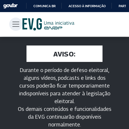
COMUNICA BR
ACESSO À INFORMAÇÃO
PARTI
IR
PARA
O
CONTEÚDO
AVISO:
Durante o período de defeso eleitoral,
alguns vídeos, podcasts e links dos
cursos poderão ficar temporariamente
indisponíveis para atender à legislação
eleitoral.
Os demais conteúdos e funcionalidades
da EV.G continuarão disponíveis
normalmente.