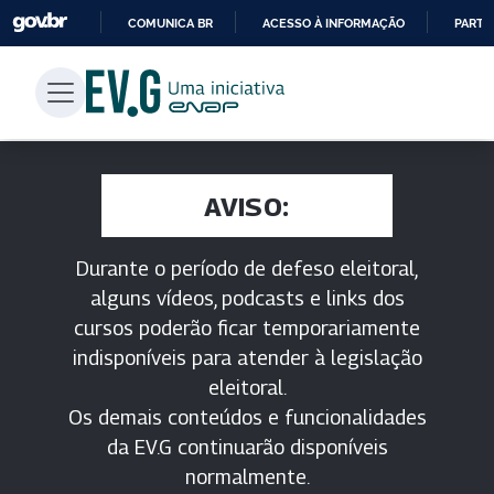
COMUNICA BR
ACESSO À INFORMAÇÃO
PARTI
IR
PARA
O
CONTEÚDO
AVISO:
Durante o período de defeso eleitoral,
alguns vídeos, podcasts e links dos
cursos poderão ficar temporariamente
indisponíveis para atender à legislação
eleitoral.
Os demais conteúdos e funcionalidades
da EV.G continuarão disponíveis
normalmente.