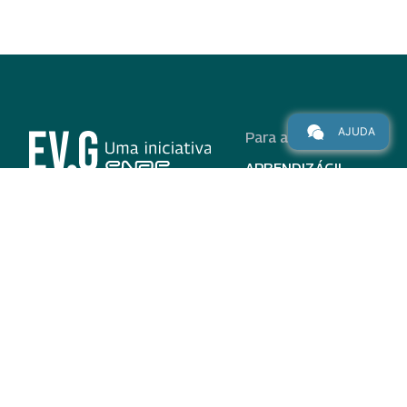
AJUDA
Para alunos
APRENDIZÁGIL
CURSOS
PROGRAMAS
INSTITUCIONAL
AJUDA
Para parceiros
Nas redes
ADESÃO
INSTITUIÇÕES
PARTICIPANTES
EV.G EM NÚMEROS