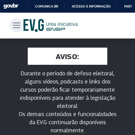
COMUNICA BR
ACESSO À INFORMAÇÃO
PARTI
IR
PARA
O
CONTEÚDO
AVISO:
Durante o período de defeso eleitoral,
alguns vídeos, podcasts e links dos
cursos poderão ficar temporariamente
indisponíveis para atender à legislação
eleitoral.
Os demais conteúdos e funcionalidades
da EV.G continuarão disponíveis
normalmente.