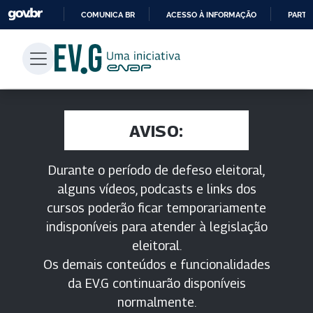
COMUNICA BR
ACESSO À INFORMAÇÃO
PARTI
IR
PARA
O
CONTEÚDO
AVISO:
Durante o período de defeso eleitoral,
alguns vídeos, podcasts e links dos
cursos poderão ficar temporariamente
indisponíveis para atender à legislação
eleitoral.
Os demais conteúdos e funcionalidades
da EV.G continuarão disponíveis
normalmente.