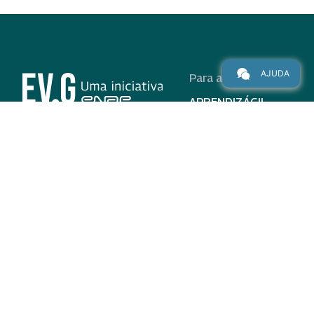
AJUDA
Para alunos
APRENDIZÁGIL
CURSOS
PROGRAMAS
INSTITUCIONAL
AJUDA
Para parceiros
Nas redes
ADESÃO
INSTITUIÇÕES
PARTICIPANTES
EV.G EM NÚMEROS
VALIDAÇÃO DE