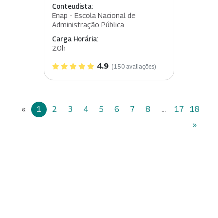
Conteudista:
Enap - Escola Nacional de
Administração Pública
Carga Horária:
20h
4.9
(150 avaliações)
«
1
2
3
4
5
6
7
8
...
17
18
»