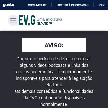
COMUNICA BR
ACESSO À INFORMAÇÃO
PARTI
IR
PARA
O
CONTEÚDO
AVISO:
Durante o período de defeso eleitoral,
alguns vídeos, podcasts e links dos
cursos poderão ficar temporariamente
indisponíveis para atender à legislação
eleitoral.
Os demais conteúdos e funcionalidades
da EV.G continuarão disponíveis
normalmente.