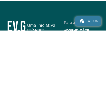
AJUDA
Para alunos
APRENDIZÁGIL
CURSOS
PROGRAMAS
INSTITUCIONAL
AJUDA
Para parceiros
Nas redes
ADESÃO
INSTITUIÇÕES
PARTICIPANTES
EV.G EM NÚMEROS
VALIDAÇÃO DE
DOCUMENTOS