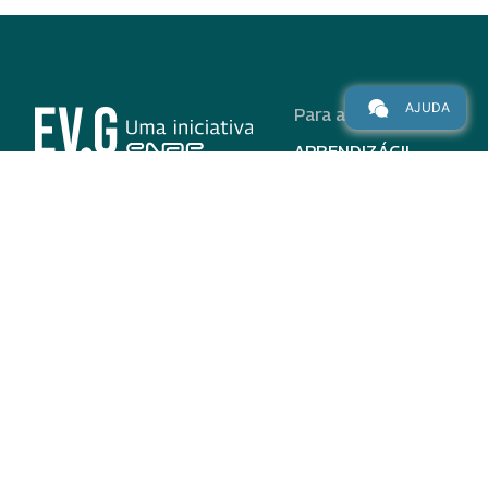
AJUDA
Para alunos
APRENDIZÁGIL
CURSOS
PROGRAMAS
INSTITUCIONAL
AJUDA
Para parceiros
Nas redes
ADESÃO
INSTITUIÇÕES
PARTICIPANTES
EV.G EM NÚMEROS
VALIDAÇÃO DE