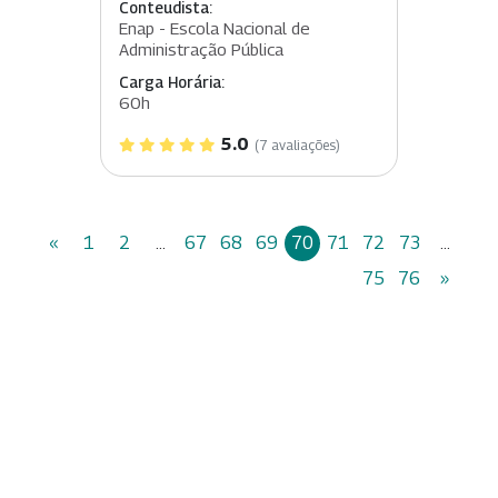
Conteudista:
Enap - Escola Nacional de
Administração Pública
Carga Horária:
60h
5.0
(7 avaliações)
«
1
2
...
67
68
69
70
71
72
73
...
75
76
»