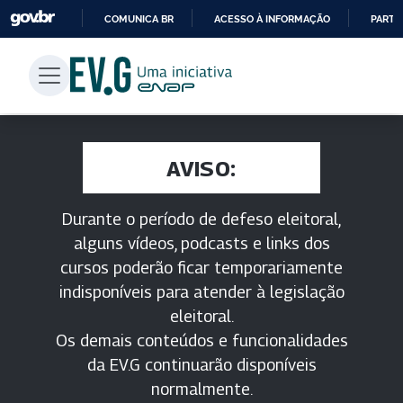
COMUNICA BR
ACESSO À INFORMAÇÃO
PARTI
IR
PARA
O
CONTEÚDO
AVISO:
Durante o período de defeso eleitoral,
alguns vídeos, podcasts e links dos
cursos poderão ficar temporariamente
indisponíveis para atender à legislação
eleitoral.
Os demais conteúdos e funcionalidades
da EV.G continuarão disponíveis
normalmente.