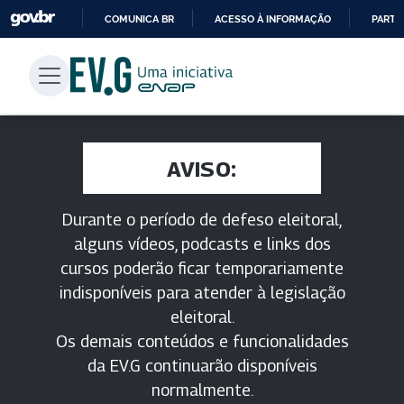
COMUNICA BR
ACESSO À INFORMAÇÃO
PARTI
IR
PARA
O
CONTEÚDO
AVISO:
Durante o período de defeso eleitoral,
alguns vídeos, podcasts e links dos
cursos poderão ficar temporariamente
indisponíveis para atender à legislação
eleitoral.
Os demais conteúdos e funcionalidades
da EV.G continuarão disponíveis
normalmente.