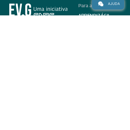
AJUDA
Para alunos
APRENDIZÁGIL
CURSOS
PROGRAMAS
INSTITUCIONAL
AJUDA
Para parceiros
Nas redes
ADESÃO
INSTITUIÇÕES
PARTICIPANTES
EV.G EM NÚMEROS
VALIDAÇÃO DE
DOCUMENTOS
TERMO DE USO E AVISO
DE PRIVACIDADE