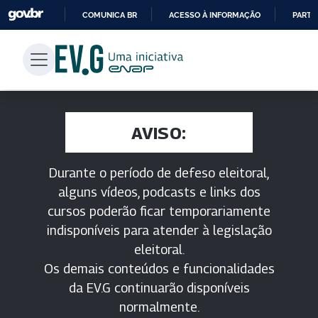
COMUNICA BR
ACESSO À INFORMAÇÃO
PARTI
IR
PARA
O
CONTEÚDO
AVISO:
Durante o período de defeso eleitoral,
alguns vídeos, podcasts e links dos
cursos poderão ficar temporariamente
indisponíveis para atender à legislação
eleitoral.
Os demais conteúdos e funcionalidades
da EV.G continuarão disponíveis
normalmente.