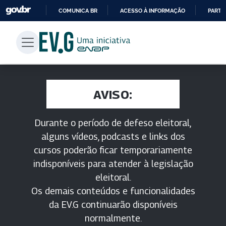
COMUNICA BR
ACESSO À INFORMAÇÃO
PARTI
IR
PARA
O
CONTEÚDO
AVISO:
Durante o período de defeso eleitoral,
alguns vídeos, podcasts e links dos
cursos poderão ficar temporariamente
indisponíveis para atender à legislação
eleitoral.
Os demais conteúdos e funcionalidades
da EV.G continuarão disponíveis
normalmente.