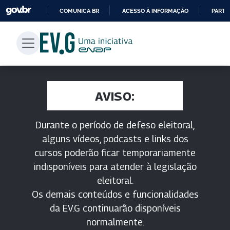
COMUNICA BR
ACESSO À INFORMAÇÃO
PARTI
IR
PARA
O
CONTEÚDO
AVISO:
Durante o período de defeso eleitoral,
alguns vídeos, podcasts e links dos
cursos poderão ficar temporariamente
indisponíveis para atender à legislação
eleitoral.
Os demais conteúdos e funcionalidades
da EV.G continuarão disponíveis
normalmente.