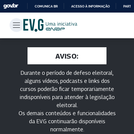
COMUNICA BR
ACESSO À INFORMAÇÃO
PARTI
IR
PARA
O
CONTEÚDO
AVISO:
Durante o período de defeso eleitoral,
alguns vídeos, podcasts e links dos
cursos poderão ficar temporariamente
indisponíveis para atender à legislação
eleitoral.
Os demais conteúdos e funcionalidades
da EV.G continuarão disponíveis
normalmente.