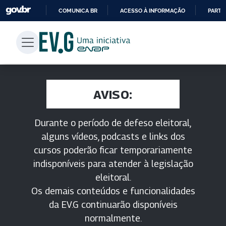
COMUNICA BR
ACESSO À INFORMAÇÃO
PARTI
IR
PARA
O
CONTEÚDO
AVISO:
Durante o período de defeso eleitoral,
alguns vídeos, podcasts e links dos
cursos poderão ficar temporariamente
indisponíveis para atender à legislação
eleitoral.
Os demais conteúdos e funcionalidades
da EV.G continuarão disponíveis
normalmente.