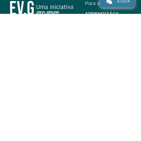
AJUDA
Para alunos
APRENDIZÁGIL
CURSOS
PROGRAMAS
INSTITUCIONAL
AJUDA
Para parceiros
Nas redes
ADESÃO
INSTITUIÇÕES
PARTICIPANTES
EV.G EM NÚMEROS
VALIDAÇÃO DE
DOCUMENTOS
TERMO DE USO E AVISO
DE PRIVACIDADE