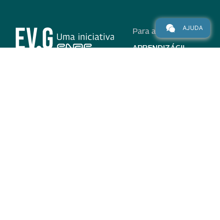
AJUDA
Para alunos
APRENDIZÁGIL
CURSOS
PROGRAMAS
INSTITUCIONAL
AJUDA
Para parceiros
Nas redes
ADESÃO
INSTITUIÇÕES
PARTICIPANTES
EV.G EM NÚMEROS
VALIDAÇÃO DE
DOCUMENTOS
TERMO DE USO E AVISO