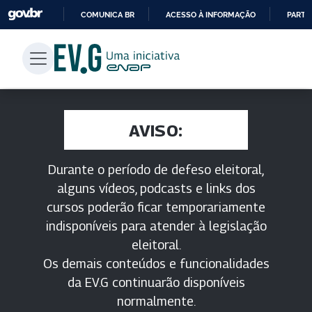
COMUNICA BR
ACESSO À INFORMAÇÃO
PARTI
IR
PARA
O
CONTEÚDO
AVISO:
Durante o período de defeso eleitoral,
alguns vídeos, podcasts e links dos
cursos poderão ficar temporariamente
indisponíveis para atender à legislação
eleitoral.
Os demais conteúdos e funcionalidades
da EV.G continuarão disponíveis
normalmente.