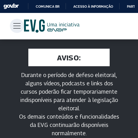
COMUNICA BR
ACESSO À INFORMAÇÃO
PARTI
IR
PARA
O
CONTEÚDO
AVISO:
Durante o período de defeso eleitoral,
alguns vídeos, podcasts e links dos
cursos poderão ficar temporariamente
indisponíveis para atender à legislação
eleitoral.
Os demais conteúdos e funcionalidades
da EV.G continuarão disponíveis
normalmente.