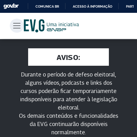
COMUNICA BR
ACESSO À INFORMAÇÃO
PARTI
IR
PARA
O
CONTEÚDO
AVISO:
Durante o período de defeso eleitoral,
alguns vídeos, podcasts e links dos
cursos poderão ficar temporariamente
indisponíveis para atender à legislação
eleitoral.
Os demais conteúdos e funcionalidades
da EV.G continuarão disponíveis
normalmente.