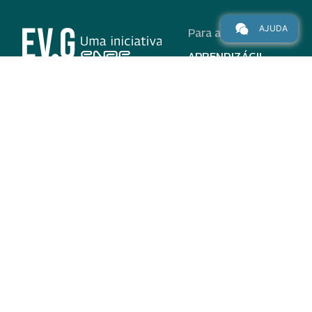
AJUDA
Para alunos
APRENDIZÁGIL
CURSOS
PROGRAMAS
INSTITUCIONAL
AJUDA
Para parceiros
Nas redes
ADESÃO
INSTITUIÇÕES
PARTICIPANTES
EV.G EM NÚMEROS
VALIDAÇÃO DE
DOCUMENTOS
TERMO DE USO E AVISO
DE PRIVACIDADE