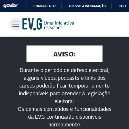
COMUNICA BR
ACESSO À INFORMAÇÃO
PARTI
IR
PARA
O
CONTEÚDO
AVISO:
Durante o período de defeso eleitoral,
alguns vídeos, podcasts e links dos
cursos poderão ficar temporariamente
indisponíveis para atender à legislação
eleitoral.
Os demais conteúdos e funcionalidades
da EV.G continuarão disponíveis
normalmente.