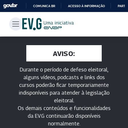
COMUNICA BR
ACESSO À INFORMAÇÃO
PARTI
IR
PARA
O
CONTEÚDO
AVISO:
Durante o período de defeso eleitoral,
alguns vídeos, podcasts e links dos
cursos poderão ficar temporariamente
indisponíveis para atender à legislação
eleitoral.
Os demais conteúdos e funcionalidades
da EV.G continuarão disponíveis
normalmente.