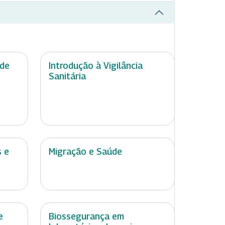
úde
Introdução à Vigilância
Sanitária
 e
Migração e Saúde
e
Biossegurança em