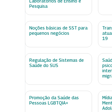
Laboratórios de Ensino e
Pesquisa
Noções básicas de SST para
Tran
pequenos negócios
atua
19
Regulação de Sistemas de
Saúd
Saúde do SUS
psic
inte
migr
Promoção da Saúde das
Mídi
Pessoas LGBTQIA+
Ment
Adol