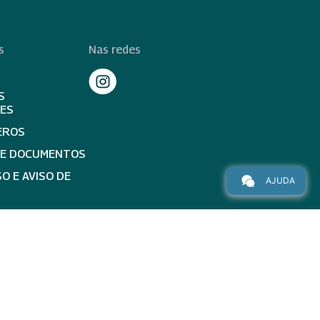
s
Nas redes
S
TES
EROS
DE DOCUMENTOS
O E AVISO DE
AJUDA
topo da página