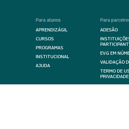
Para alunos
Para parceiro
APRENDIZÁGIL
ADESÃO
CURSOS
INSTITUIÇÕE
PARTICIPAN
PROGRAMAS
EV.G EM NÚM
INSTITUCIONAL
VALIDAÇÃO 
AJUDA
TERMO DE US
PRIVACIDADE
expand_less
Ir para 