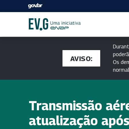
Durant
poderã
AVISO:
Os dem
norma
Transmissão aér
atualização após