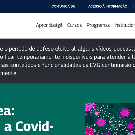
COMUNICA BR
ACESSO À INFORMAÇÃO
IR
PARA
Aprendizágil
Cursos
Programas
Institucio
O
CONTEÚDO
e o período de defeso eleitoral, alguns vídeos, podcasts
o ficar temporariamente indisponíveis para atender à le
ais conteúdos e funcionalidades da EV.G continuarão d
lmente.
ea:
 a Covid-