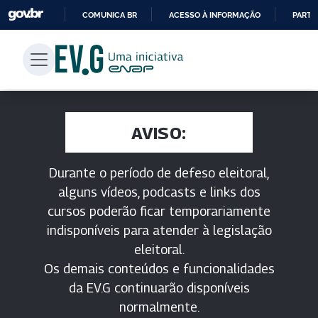
COMUNICA BR
ACESSO À INFORMAÇÃO
PARTI
IR
PARA
O
CONTEÚDO
AVISO:
Durante o período de defeso eleitoral,
alguns vídeos, podcasts e links dos
cursos poderão ficar temporariamente
indisponíveis para atender à legislação
eleitoral.
Os demais conteúdos e funcionalidades
da EV.G continuarão disponíveis
normalmente.