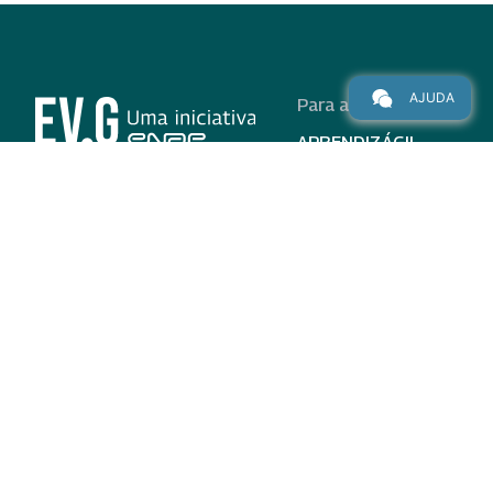
AJUDA
Para alunos
APRENDIZÁGIL
CURSOS
PROGRAMAS
INSTITUCIONAL
AJUDA
Para parceiros
Nas redes
ADESÃO
INSTITUIÇÕES
PARTICIPANTES
EV.G EM NÚMEROS
VALIDAÇÃO DE
DOCUMENTOS