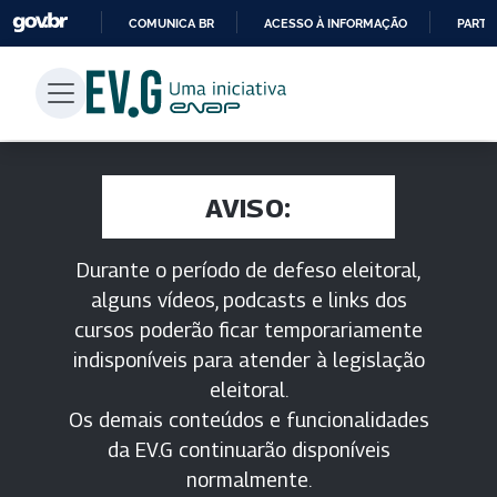
COMUNICA BR
ACESSO À INFORMAÇÃO
PARTI
IR
PARA
O
CONTEÚDO
AVISO:
Durante o período de defeso eleitoral,
alguns vídeos, podcasts e links dos
cursos poderão ficar temporariamente
indisponíveis para atender à legislação
eleitoral.
Os demais conteúdos e funcionalidades
da EV.G continuarão disponíveis
normalmente.