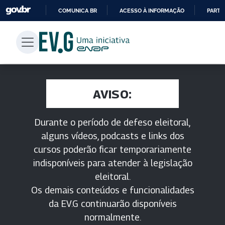
COMUNICA BR
ACESSO À INFORMAÇÃO
PARTI
IR
PARA
O
CONTEÚDO
AVISO:
Durante o período de defeso eleitoral,
alguns vídeos, podcasts e links dos
cursos poderão ficar temporariamente
indisponíveis para atender à legislação
eleitoral.
Os demais conteúdos e funcionalidades
da EV.G continuarão disponíveis
normalmente.