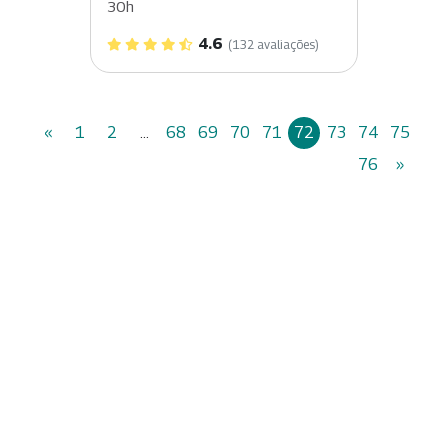
30h
4.6
(132 avaliações)
«
1
2
...
68
69
70
71
72
73
74
75
76
»