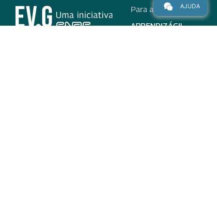
AJUDA
Para alunos
APRENDIZÁGIL
CURSOS
PROGRAMAS
INSTITUCIONAL
AJUDA
Para parceiros
Nas redes
ADESÃO
INSTITUIÇÕES
PARTICIPANTES
EV.G EM NÚMEROS
VALIDAÇÃO DE
DOCUMENTOS
TERMO DE USO E AVISO
DE PRIVACIDADE