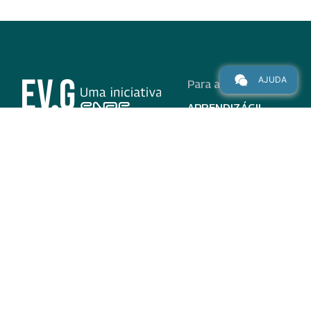
AJUDA
Para alunos
APRENDIZÁGIL
CURSOS
PROGRAMAS
INSTITUCIONAL
AJUDA
Para parceiros
Nas redes
ADESÃO
INSTITUIÇÕES
PARTICIPANTES
EV.G EM NÚMEROS
VALIDAÇÃO DE