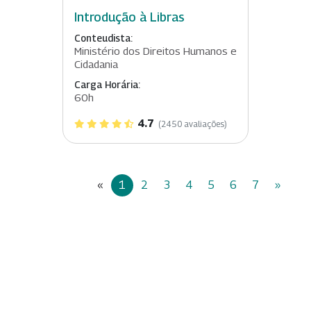
Introdução à Libras
Conteudista:
Ministério dos Direitos Humanos e
Cidadania
Carga Horária:
60h
4.7
(2450 avaliações)
«
1
2
3
4
5
6
7
»