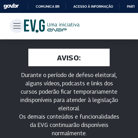
COMUNICA BR
ACESSO À INFORMAÇÃO
PARTI
IR
PARA
O
CONTEÚDO
AVISO:
Durante o período de defeso eleitoral,
alguns vídeos, podcasts e links dos
cursos poderão ficar temporariamente
indisponíveis para atender à legislação
eleitoral.
Os demais conteúdos e funcionalidades
da EV.G continuarão disponíveis
normalmente.