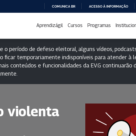
COMUNICA BR
ACESSO À INFORMAÇÃO
IR
PARA
Aprendizágil
Cursos
Programas
Institucio
O
CONTEÚDO
e o período de defeso eleitoral, alguns vídeos, podcasts
o ficar temporariamente indisponíveis para atender à le
ais conteúdos e funcionalidades da EV.G continuarão d
lmente.
 violenta