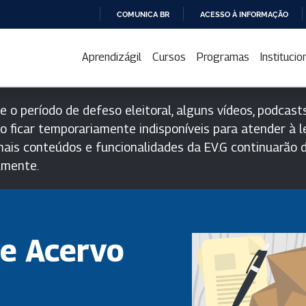
COMUNICA BR
ACESSO À INFORMAÇÃO
IR
PARA
Aprendizágil
Cursos
Programas
Institucio
O
CONTEÚDO
e o período de defeso eleitoral, alguns vídeos, podcasts
o ficar temporariamente indisponíveis para atender à le
ais conteúdos e funcionalidades da EV.G continuarão d
lmente.
e Acervo